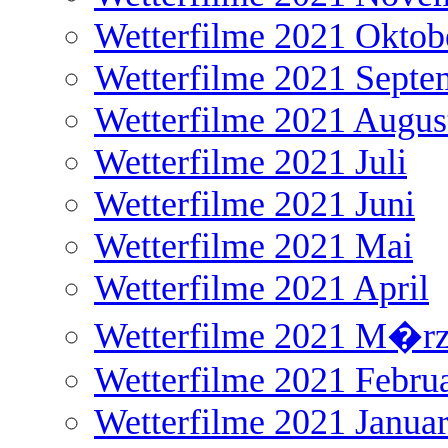
Wetterfilme 2021 Oktob
Wetterfilme 2021 Septe
Wetterfilme 2021 Augus
Wetterfilme 2021 Juli
Wetterfilme 2021 Juni
Wetterfilme 2021 Mai
Wetterfilme 2021 April
Wetterfilme 2021 M�r
Wetterfilme 2021 Febru
Wetterfilme 2021 Janua