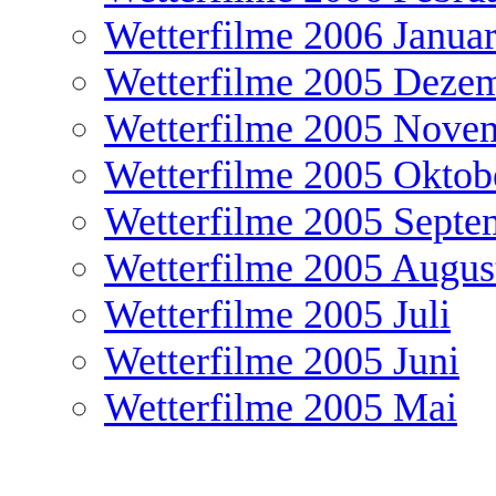
Wetterfilme 2006 Janua
Wetterfilme 2005 Deze
Wetterfilme 2005 Nove
Wetterfilme 2005 Oktob
Wetterfilme 2005 Septe
Wetterfilme 2005 Augus
Wetterfilme 2005 Juli
Wetterfilme 2005 Juni
Wetterfilme 2005 Mai