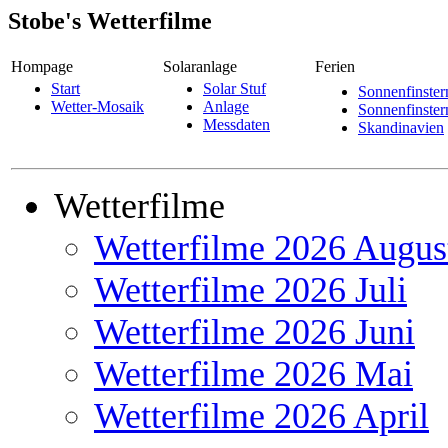
Stobe's Wetterfilme
Hompage
Solaranlage
Ferien
Start
Solar Stuf
Sonnenfinster
Wetter-Mosaik
Anlage
Sonnenfinster
Messdaten
Skandinavien
Wetterfilme
Wetterfilme 2026 Augus
Wetterfilme 2026 Juli
Wetterfilme 2026 Juni
Wetterfilme 2026 Mai
Wetterfilme 2026 April