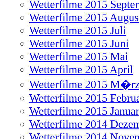
Wetterfilme 2015 Septe
Wetterfilme 2015 Augus
Wetterfilme 2015 Juli
Wetterfilme 2015 Juni
Wetterfilme 2015 Mai
Wetterfilme 2015 April
Wetterfilme 2015 M�r
Wetterfilme 2015 Febru
Wetterfilme 2015 Janua
Wetterfilme 2014 Deze
Wetterfilme 2014 Nove