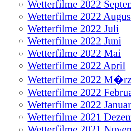
Wetterfilme 2022 Septe
Wetterfilme 2022 Augus
Wetterfilme 2022 Juli
Wetterfilme 2022 Juni
Wetterfilme 2022 Mai
Wetterfilme 2022 April
Wetterfilme 2022 M�r
Wetterfilme 2022 Febru
Wetterfilme 2022 Janua
Wetterfilme 2021 Deze
Wetterfilme 2021 Nove