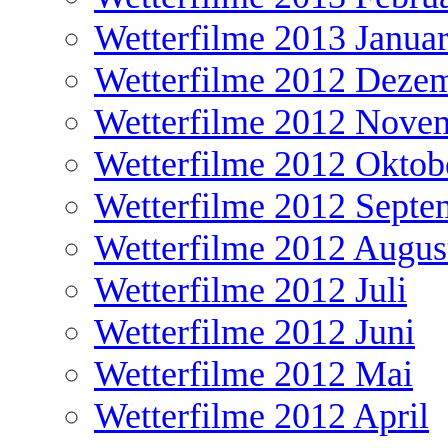
Wetterfilme 2013 Janua
Wetterfilme 2012 Deze
Wetterfilme 2012 Nove
Wetterfilme 2012 Oktob
Wetterfilme 2012 Septe
Wetterfilme 2012 Augus
Wetterfilme 2012 Juli
Wetterfilme 2012 Juni
Wetterfilme 2012 Mai
Wetterfilme 2012 April