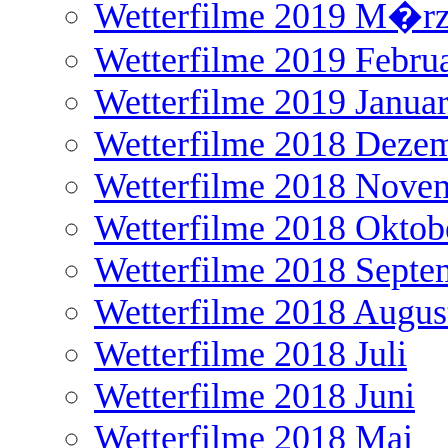
Wetterfilme 2019 M�r
Wetterfilme 2019 Febru
Wetterfilme 2019 Janua
Wetterfilme 2018 Deze
Wetterfilme 2018 Nove
Wetterfilme 2018 Oktob
Wetterfilme 2018 Septe
Wetterfilme 2018 Augus
Wetterfilme 2018 Juli
Wetterfilme 2018 Juni
Wetterfilme 2018 Mai