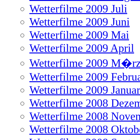
Wetterfilme 2009 Juli
Wetterfilme 2009 Juni
Wetterfilme 2009 Mai
Wetterfilme 2009 April
Wetterfilme 2009 M�r
Wetterfilme 2009 Febru
Wetterfilme 2009 Janua
Wetterfilme 2008 Deze
Wetterfilme 2008 Nove
Wetterfilme 2008 Oktob