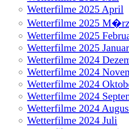
Wetterfilme 2025 April
Wetterfilme 2025 M�r
Wetterfilme 2025 Febru
Wetterfilme 2025 Janua
Wetterfilme 2024 Deze
Wetterfilme 2024 Nove
Wetterfilme 2024 Oktob
Wetterfilme 2024 Septe
Wetterfilme 2024 Augus
Wetterfilme 2024 Juli