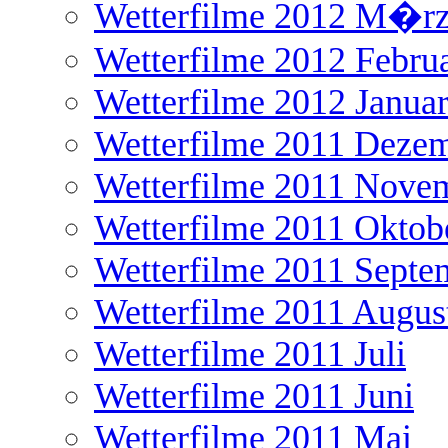
Wetterfilme 2012 M�r
Wetterfilme 2012 Febru
Wetterfilme 2012 Janua
Wetterfilme 2011 Deze
Wetterfilme 2011 Nove
Wetterfilme 2011 Oktob
Wetterfilme 2011 Septe
Wetterfilme 2011 Augus
Wetterfilme 2011 Juli
Wetterfilme 2011 Juni
Wetterfilme 2011 Mai