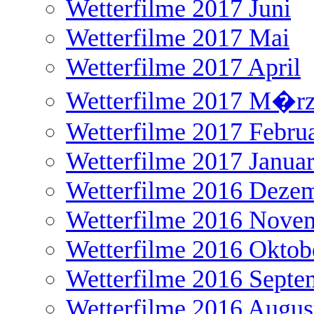
Wetterfilme 2017 Juni
Wetterfilme 2017 Mai
Wetterfilme 2017 April
Wetterfilme 2017 M�r
Wetterfilme 2017 Febru
Wetterfilme 2017 Janua
Wetterfilme 2016 Deze
Wetterfilme 2016 Nove
Wetterfilme 2016 Oktob
Wetterfilme 2016 Septe
Wetterfilme 2016 Augus