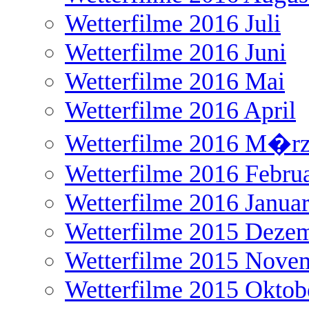
Wetterfilme 2016 Juli
Wetterfilme 2016 Juni
Wetterfilme 2016 Mai
Wetterfilme 2016 April
Wetterfilme 2016 M�r
Wetterfilme 2016 Febru
Wetterfilme 2016 Janua
Wetterfilme 2015 Deze
Wetterfilme 2015 Nove
Wetterfilme 2015 Oktob