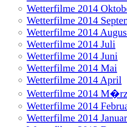
Wetterfilme 2014 Oktob
Wetterfilme 2014 Septe
Wetterfilme 2014 Augus
Wetterfilme 2014 Juli
Wetterfilme 2014 Juni
Wetterfilme 2014 Mai
Wetterfilme 2014 April
Wetterfilme 2014 M�r
Wetterfilme 2014 Febru
Wetterfilme 2014 Janua