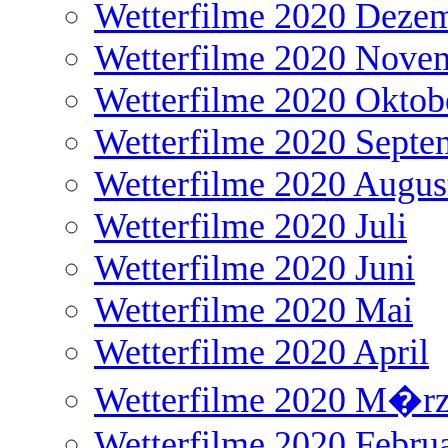
Wetterfilme 2020 Deze
Wetterfilme 2020 Nove
Wetterfilme 2020 Oktob
Wetterfilme 2020 Septe
Wetterfilme 2020 Augus
Wetterfilme 2020 Juli
Wetterfilme 2020 Juni
Wetterfilme 2020 Mai
Wetterfilme 2020 April
Wetterfilme 2020 M�r
Wetterfilme 2020 Febru