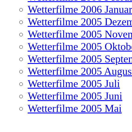
Wetterfilme 2006 Janua
Wetterfilme 2005 Deze
Wetterfilme 2005 Nove
Wetterfilme 2005 Oktob
Wetterfilme 2005 Septe
Wetterfilme 2005 Augus
Wetterfilme 2005 Juli
Wetterfilme 2005 Juni
Wetterfilme 2005 Mai