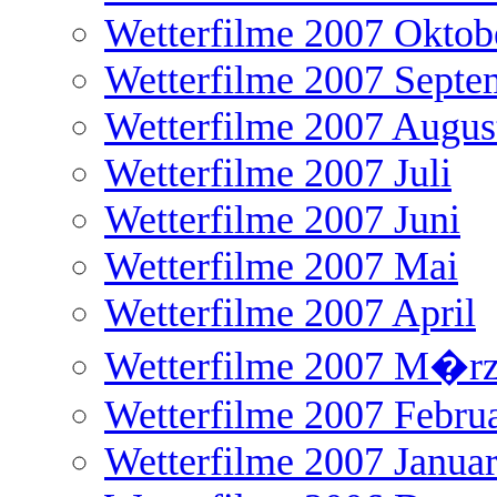
Wetterfilme 2007 Oktob
Wetterfilme 2007 Septe
Wetterfilme 2007 Augus
Wetterfilme 2007 Juli
Wetterfilme 2007 Juni
Wetterfilme 2007 Mai
Wetterfilme 2007 April
Wetterfilme 2007 M�r
Wetterfilme 2007 Febru
Wetterfilme 2007 Janua