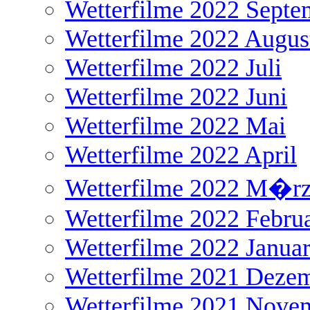
Wetterfilme 2022 Septe
Wetterfilme 2022 Augus
Wetterfilme 2022 Juli
Wetterfilme 2022 Juni
Wetterfilme 2022 Mai
Wetterfilme 2022 April
Wetterfilme 2022 M�r
Wetterfilme 2022 Febru
Wetterfilme 2022 Janua
Wetterfilme 2021 Deze
Wetterfilme 2021 Nove