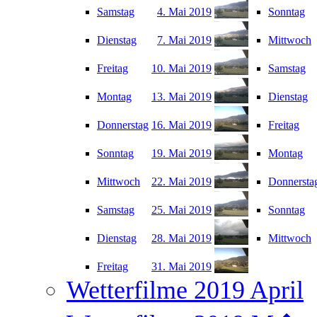
Samstag
4. Mai 2019
Sonntag
Dienstag
7. Mai 2019
Mittwoch
Freitag
10. Mai 2019
Samstag
Montag
13. Mai 2019
Dienstag
Donnerstag
16. Mai 2019
Freitag
Sonntag
19. Mai 2019
Montag
Mittwoch
22. Mai 2019
Donnersta
Samstag
25. Mai 2019
Sonntag
Dienstag
28. Mai 2019
Mittwoch
Freitag
31. Mai 2019
Wetterfilme 2019 April