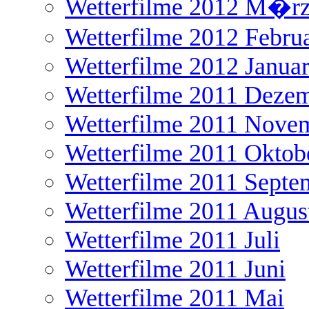
Wetterfilme 2012 M�r
Wetterfilme 2012 Febru
Wetterfilme 2012 Janua
Wetterfilme 2011 Deze
Wetterfilme 2011 Nove
Wetterfilme 2011 Oktob
Wetterfilme 2011 Septe
Wetterfilme 2011 Augus
Wetterfilme 2011 Juli
Wetterfilme 2011 Juni
Wetterfilme 2011 Mai